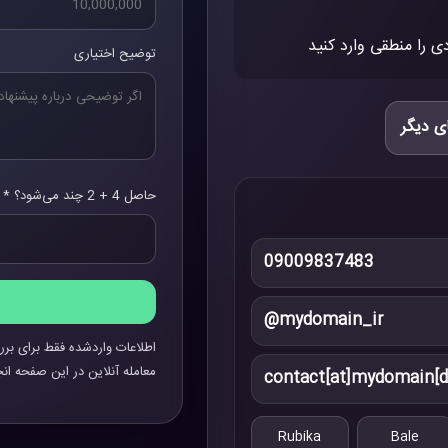
ی را منطقی وارد کنید
توضیح اختیاری
ی دیگر
حاصل 4 + 2 چند می‌شود؟ *
09009837483
@mydomain_ir
اطلاعات واردشده فقط برای برر
معامله آنلاین در این صفحه انج
contact[at]mydomain[d
Rubika
Bale